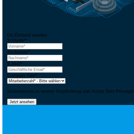
On-Demand ansehen
Vorname
*
Nachname
*
E-Mail
*
Company Size
*
Informationen zu unserer Verpflichtung zum Schutz Ihrer Privatsph